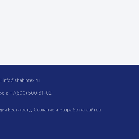
l:
info@shahintex.ru
+7(800) 500-81-02
фон: