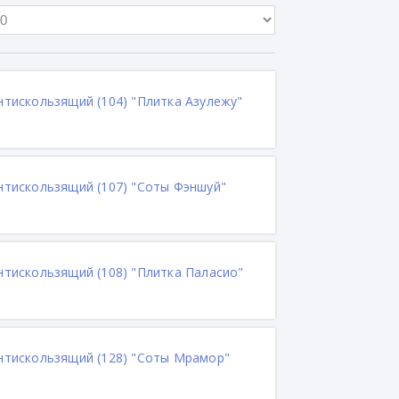
нтискользящий (104) "Плитка Азулежу"
антискользящий (107) "Соты Фэншуй"
нтискользящий (108) "Плитка Паласио"
антискользящий (128) "Соты Мрамор"