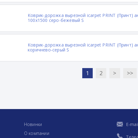
Коврик-дорожка вырезной icarpet PRINT (Принт) 
100х1500 серо-бежевый S
Коврик-дорожка вырезной icarpet PRINT (Принт) а
коричнево-серый S
1
2
>
>>
Новинки
E-mai
О компании
Теле