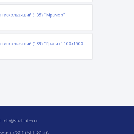
антискользящий (135) "Мрамор"
нтискользящий (139) "Гранит" 100х1500
l:
info@shahintex.ru
+7(800) 500-81-02
фон: